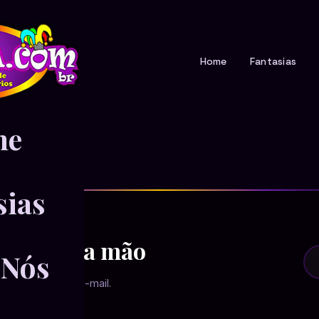
Home
Fantasias
me
sias
primeira mão
 Nós
tamente no seu e-mail.