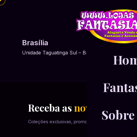
Brasília
Unidade Taguatinga Sul – Brasília/DF
Ho
Fanta
Receba as
novidades
em 
Sobre
Coleções exclusivas, promoções e inspirações dire