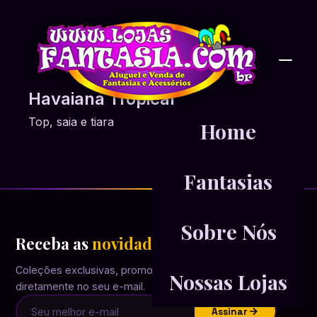
Havaiana Tropical
Top, saia e tiara
Home
Fantasias
Sobre Nós
Receba as
novidades
em primeira mão
Coleções exclusivas, promoções e inspirações
Nossas Lojas
diretamente no seu e-mail.
Assinar