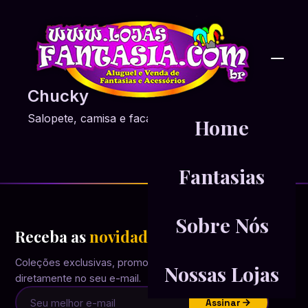
Chucky
Salopete, camisa e faca
Home
Fantasias
Sobre Nós
Receba as
novidades
em primeira mão
Coleções exclusivas, promoções e inspirações
Nossas Lojas
diretamente no seu e-mail.
Assinar